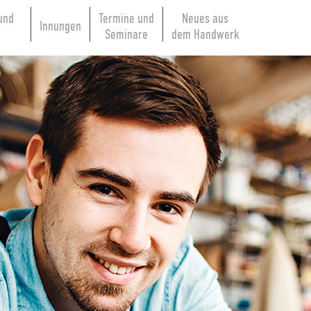
und
Termine und
Neues aus
Innungen
e
Seminare
dem Handwerk