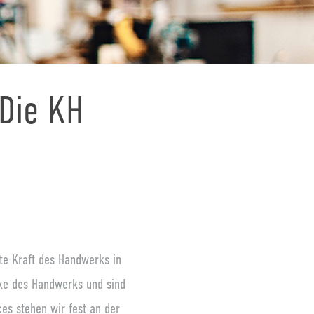
 Die KH
lte Kraft des Handwerks in
ärke des Handwerks und sind
es stehen wir fest an der