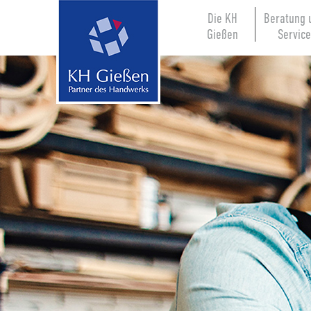
Die KH
Beratung 
Gießen
Servic