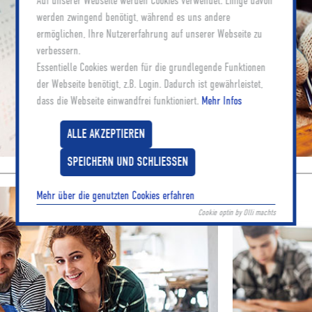
Auf unserer Webseite werden Cookies verwendet. Einige davon
werden zwingend benötigt, während es uns andere
ermöglichen, Ihre Nutzererfahrung auf unserer Webseite zu
verbessern.
Essentielle Cookies werden für die grundlegende Funktionen
der Webseite benötigt, z.B. Login. Dadurch ist gewährleistet,
dass die Webseite einwandfrei funktioniert.
Mehr Infos
Neues aus dem Handwerk
ALLE AKZEPTIEREN
SPEICHERN UND SCHLIESSEN
Mehr über die genutzten Cookies erfahren
Cookie optin by Olli machts