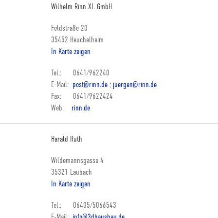
Wilhelm Rinn XI. GmbH
Feldstraße 20
35452 Heuchelheim
In Karte zeigen
Tel.: 0641/962240
E-Mail:
post@rinn.de ; juergen@rinn.de
Fax: 0641/9622424
Web:
rinn.de
Harald Ruth
Wildemannsgasse 4
35321 Laubach
In Karte zeigen
Tel.: 06405/5066543
E-Mail:
info@3dhausbau.de