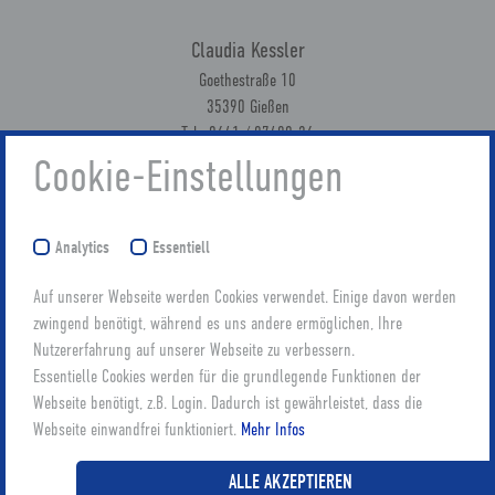
Claudia Kessler
Goethestraße 10
35390 Gießen
Tel.: 0641 / 97490-26
E-Mail: claudia.kessler(at)khgiessen.de
Cookie-Einstellungen
Analytics
Essentiell
Auf unserer Webseite werden Cookies verwendet. Einige davon werden
zwingend benötigt, während es uns andere ermöglichen, Ihre
KONTAKT
Datenschutz
Nutzererfahrung auf unserer Webseite zu verbessern.
Essentielle Cookies werden für die grundlegende Funktionen der
Impressum
Webseite benötigt, z.B. Login. Dadurch ist gewährleistet, dass die
Webseite einwandfrei funktioniert.
Mehr Infos
ALLE AKZEPTIEREN