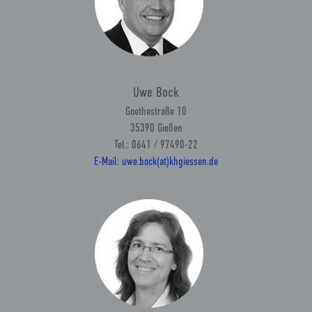
Uwe Bock
Goethestraße 10
35390 Gießen
Tel.: 0641 / 97490-22
E-Mail: uwe.bock(at)khgiessen.de