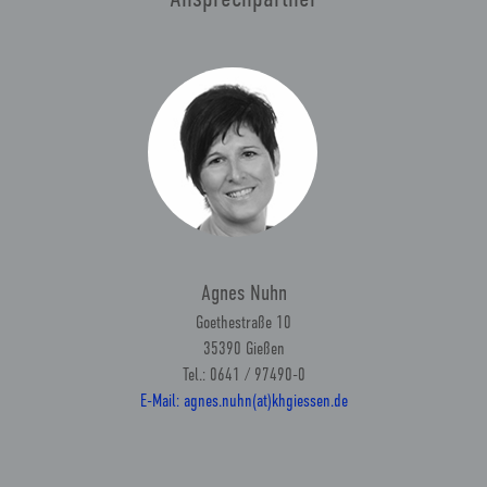
Agnes Nuhn
Goethestraße 10
35390 Gießen
Tel.: 0641 / 97490-0
E-Mail: agnes.nuhn(at)khgiessen.de