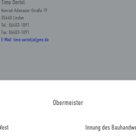
Timo Oertel
Konrad-Adenauer-Straße 19
35440 Linden
Tel.: 06403-1091
Fax: 06403-1091
E-Mail: timo-oertel(at)gmx.de
Obermeister
West
Innung des Bauhandwe