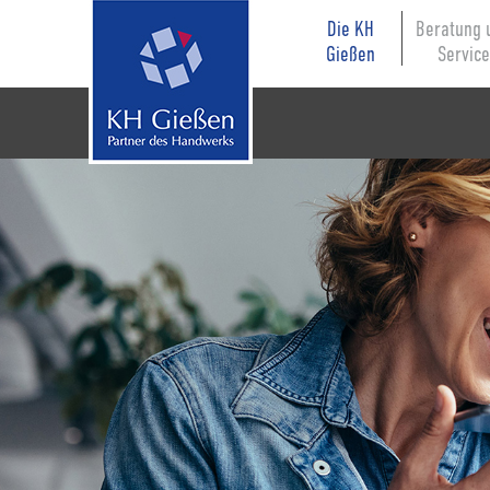
Die KH
Beratung 
Gießen
Servic