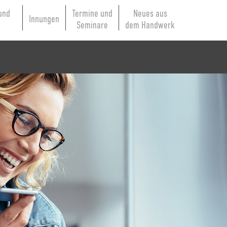
und
Termine und
Neues aus
Innungen
e
Seminare
dem Handwerk