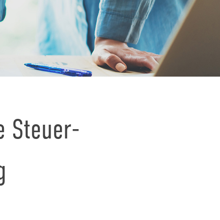
e Steuer-
g