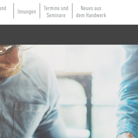
und
Termine und
Neues aus
Innungen
e
Seminare
dem Handwerk