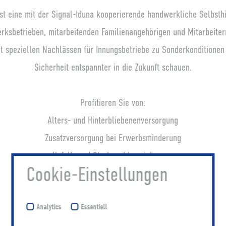
t eine mit der Signal-Iduna kooperierende handwerkliche Selbsthi
rksbetrieben, mitarbeitenden Familienangehörigen und Mitarbeiter
t speziellen Nachlässen für Innungsbetriebe zu Sonderkonditionen
Sicherheit entspannter in die Zukunft schauen.
Profitieren Sie von:
Alters- und Hinterbliebenenversorgung
Zusatzversorgung bei Erwerbsminderung
Unfall- und Sterbegeldversicherung
Cookie-Einstellungen
KFZ-Versicherungen und gewerbliche Sachversicherungen
Analytics
Essentiell