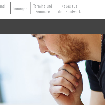
und
Termine und
Neues aus
Innungen
e
Seminare
dem Handwerk