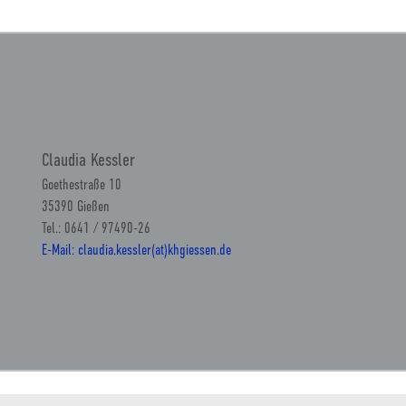
Claudia Kessler
Goethestraße 10
35390 Gießen
Tel.: 0641 / 97490-26
E-Mail: claudia.kessler(at)khgiessen.de