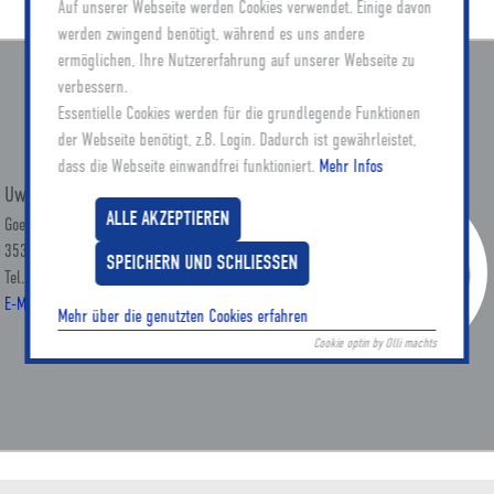
Auf unserer Webseite werden Cookies verwendet. Einige davon
werden zwingend benötigt, während es uns andere
ermöglichen, Ihre Nutzererfahrung auf unserer Webseite zu
verbessern.
Ansprechpartner
Essentielle Cookies werden für die grundlegende Funktionen
der Webseite benötigt, z.B. Login. Dadurch ist gewährleistet,
dass die Webseite einwandfrei funktioniert.
Mehr Infos
Uwe Bock
ALLE AKZEPTIEREN
Goethestraße 10
35390 Gießen
SPEICHERN UND SCHLIESSEN
Tel.: 0641 / 97490-22
E-Mail: uwe.bock(at)khgiessen.de
Mehr über die genutzten Cookies erfahren
Cookie optin by Olli machts