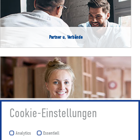
Partner u. Verbände
Junioren d. Handwerks
Cookie-Einstellungen
Analytics
Essentiell