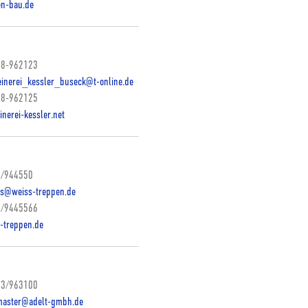
en-bau.de
8-962123
inerei_kessler_buseck@t-online.de
8-962125
inerei-kessler.net
/944550
s@weiss-treppen.de
/9445566
-treppen.de
3/963100
aster@adelt-gmbh.de