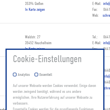
35394 Gießen
E-Mail:
info@
In Karte zeigen
Fax: 0641
Web:
schre
Waldstr. 27
Tel.: 0641
35452 Heuchelheim
E-Mail:
info@
In Karte zeigen
Fax: 0641
Cookie-Einstellungen
Lumdastraße 9
Tel.: 0640
Analytics
Essentiell
35457 Lollar
E-Mail:
info
In Karte zeigen
Fax: 0640
Auf unserer Webseite werden Cookies verwendet. Einige davon
Web:
schre
werden zwingend benötigt, während es uns andere
ermöglichen, Ihre Nutzererfahrung auf unserer Webseite zu
verbessern.
Essentielle Cookies werden für die grundlegende Funktionen
rnehmen)
Wilhelmstraße 34
Tel.: 0640