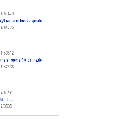
3/61470
@tischlerei-herzberger.de
3/64725
8-63512
inerei-roemer@t-online.de
8-62438
5/6149
d-i-h.de
5/3535