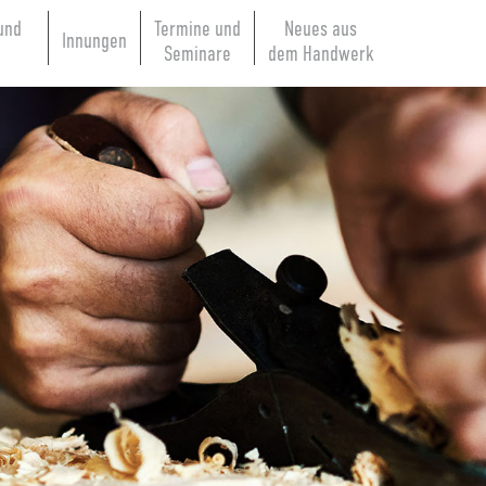
und
Termine und
Neues aus
Innungen
e
Seminare
dem Handwerk