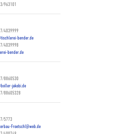
3/963101
7/4039999
tischlerei-bender.de
7/4039998
lerei-bender.de
7/8860530
boller-jakobi.de
7/88605328
7/5773
erbau-Froetschl@web.de
7/400749