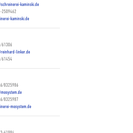
schreinerei-kaminski.de
-2509462
inerei-kaminski.de
/61306
reinhard-linker.de
/61454
6/8325986
@mosystem.de
6/8325987
inerei-mosystem.de
3-61984