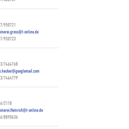
7/950721
inerei.gross@t-online.de
7/950723
3/7464768
u.hecker@googlemail.com
3/7464779
6/2118
inerei.Heinrich@t-online.de
6/8890636