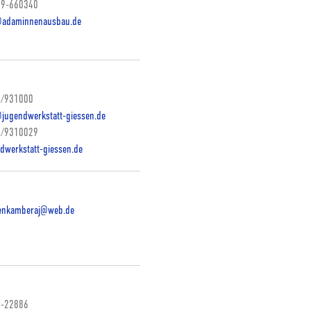
9-660340
@adaminnenausbau.de
/931000
jugendwerkstatt-giessen.de
/9310029
dwerkstatt-giessen.de
enkamberaj@web.de
-22886