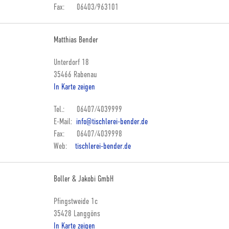
Fax: 06403/963101
Matthias Bender
Unterdorf 18
35466 Rabenau
In Karte zeigen
Tel.: 06407/4039999
E-Mail:
info@tischlerei-bender.de
Fax: 06407/4039998
Web:
tischlerei-bender.de
Boller & Jakobi GmbH
Pfingstweide 1c
35428 Langgöns
In Karte zeigen